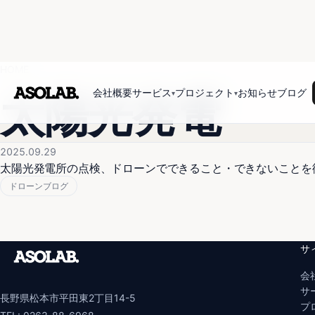
HOME
会社概要
サービス
プロジェクト
お知らせ
ブログ
太陽光発電
▾
▾
2025.09.29
太陽光発電所の点検、ドローンでできること・できないことを
ドローンブログ
サ
会
サ
長野県松本市平田東2丁目14-5
プ