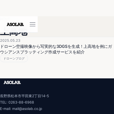
HOME
上高地
2025.05.23
ドローン空撮映像から写実的な3DGSを生成！上高地を例にガ
ウシアンスプラッティング作成サービスを紹介
ドローンブログ
長野県松本市平田東2丁目14-5
TEL:
0263-88-6968
E-mail:
mail@asolab.co.jp