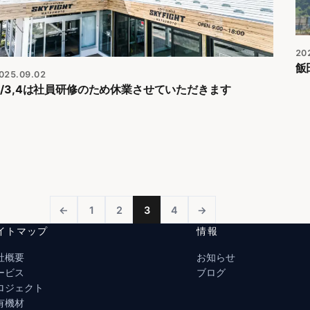
20
飯
025.09.02
9/3,4は社員研修のため休業させていただきます
←
1
2
3
4
→
イトマップ
情報
社概要
お知らせ
ービス
ブログ
ロジェクト
有機材