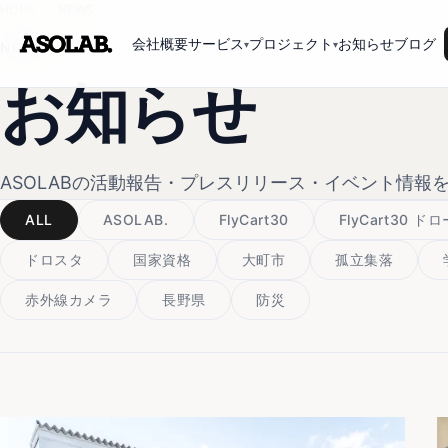
HOME
/
NEWS
会社概要
サービス
プロジェクト
お知らせ
ブログ
▾
▾
NEWS
お知らせ
ASOLABの活動報告・プレスリリース・イベント情報
ALL
ASOLAB.
FlyCart30
FlyCart30 ド
ドロスタ
国家資格
大町市
孤立集落
赤外線カメラ
長野県
防災