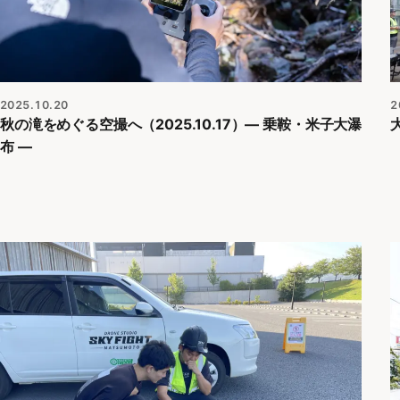
2025.10.20
2
秋の滝をめぐる空撮へ（2025.10.17）― 乗鞍・米子大瀑
布 ―